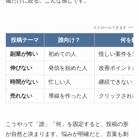
備だけに絞る。こんな感じです。
スクロールできます
投稿テーマ
誰向け？
何を解
副業が怖い
初めての人
怪しい案件を避
伸びない
発信を始めた人
改善ポイントが
時間がない
忙しい人
継続できない
売れない
導線を作った人
クリックされな
こうやって「誰」「何」を固定すると、投稿の形
が自然と決まります。悩みが明確だと、言葉も刺